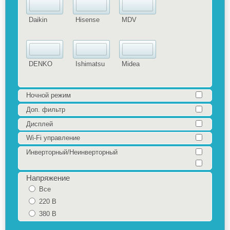
Daikin
Hisense
MDV
DENKO
Ishimatsu
Midea
Ночной режим
Доп. фильтр
Дисплей
Wi-Fi управление
Инверторный/Неинверторный
Напряжение
Все
220 В
380 В