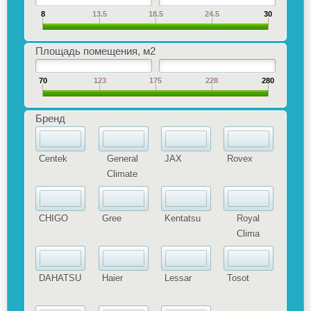
8
13.5
18.5
24.5
30
Площадь помещения, м2
70
123
175
228
280
Бренд
Centek
General
JAX
Rovex
Climate
CHIGO
Gree
Kentatsu
Royal
Clima
DAHATSU
Haier
Lessar
Tosot