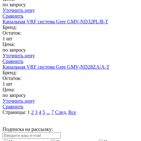
по запросу
Уточнить цену
Сравнить
Канальная VRF система Gree GMV-ND32PL/B-T
Бренд:
Остаток:
1 шт
Цена:
по запросу
Уточнить цену
Сравнить
Канальная VRF система Gree GMV-ND28ZA/A-T
Бренд:
Остаток:
1 шт
Цена:
по запросу
Уточнить цену
Сравнить
Страницы:
1
2
3
4
5
...
7
След.
Все
Подписка на рассылку: