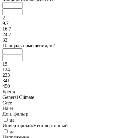
2
9.7
16.7
24.7
32
Площадь помещения, м2
15
124
233
341
450
Бренд
General Climate
Gree
Haier
Доп. фильтр
да
Инверторный/Неинверторный
да
Напряжение