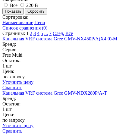
Все
220 В
Сортировка:
Наименование
Цена
Список сравнения (0)
Страницы:
1
2
3
4
5
...
7
След.
Все
Канальная VRF система Gree GMV-NX450P/A(X4.0)-M
Бренд:
Серия:
Free Multi
Остаток:
1 шт
Цена:
по запросу
Уточнить цену
Сравнить
Канальная VRF система Gree GMV-NDX280P/A-T
Бренд:
Остаток:
1 шт
Цена:
по запросу
Уточнить цену
Сравнить