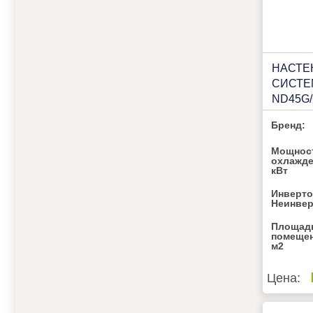
НАСТЕ
СИСТЕ
ND45G/
Бренд:
Мощнос
охлажде
кВт
Инверто
Неинве
Площад
помещен
м2
Цена: