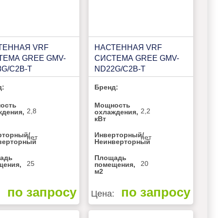
ТЕННАЯ VRF
НАСТЕННАЯ VRF
ТЕМА GREE GMV-
СИСТЕМА GREE GMV-
G/C2B-T
ND22G/C2B-T
д:
Бренд:
ость
Мощность
2,8
2,2
ждения,
охлаждения,
кВт
рторный/
Инверторный/
нет
нет
верторный
Неинверторный
адь
Площадь
25
20
щения,
помещения,
м2
по запросу
по запросу
:
Цена: