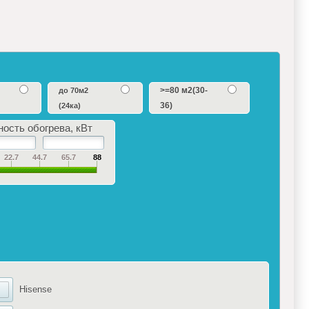
>=80 м2(30-
до 70м2
36)
(24ка)
ость обогрева, кВт
22.7
44.7
65.7
88
Hisense