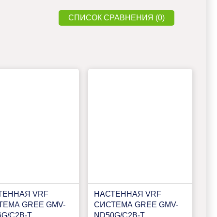
СПИСОК СРАВНЕНИЯ (0)
ТЕННАЯ VRF
НАСТЕННАЯ VRF
ТЕМА GREE GMV-
СИСТЕМА GREE GMV-
G/C2B-T
ND50G/C2B-T