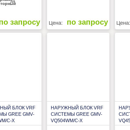
да
рторный
по запросу
по запросу
Цена:
Цена
НЫЙ БЛОК VRF
НАРУЖНЫЙ БЛОК VRF
НАР
МЫ GREE GMV-
СИСТЕМЫ GREE GMV-
СИС
WM/C-X
VQ504WM/C-X
VQ4