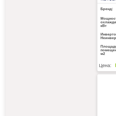
Бренд:
Мощнос
охлажде
кВт
Инверто
Неинве
Площад
помещен
м2
Цена: