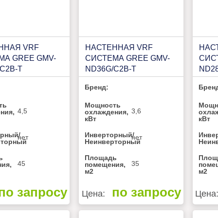
ННАЯ VRF
НАСТЕННАЯ VRF
НАС
МА GREE GMV-
СИСТЕМА GREE GMV-
СИС
C2B-T
ND36G/C2B-T
ND28
Бренд:
Брен
ть
Мощность
Мощн
4,5
3,6
ния,
охлаждения,
охла
кВт
кВт
рный/
Инверторный/
Инве
нет
нет
рторный
Неинверторный
Неин
ь
Площадь
Площ
45
35
ия,
помещения,
поме
м2
м2
по запросу
по запросу
Цена:
Цена