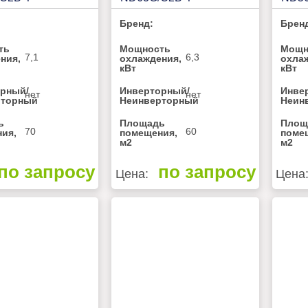
Бренд:
Брен
ть
Мощность
Мощн
7,1
6,3
ния,
охлаждения,
охла
кВт
кВт
рный/
Инверторный/
Инве
нет
нет
рторный
Неинверторный
Неин
ь
Площадь
Площ
70
60
ия,
помещения,
поме
м2
м2
по запросу
по запросу
Цена:
Цена