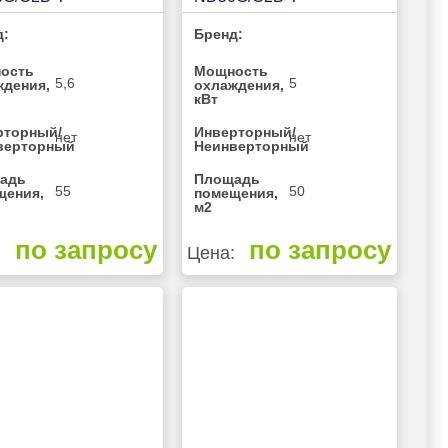
д:
Бренд:
ость
Мощность
5,6
5
ждения,
охлаждения,
кВт
рторный/
Инверторный/
нет
нет
верторный
Неинверторный
адь
Площадь
55
50
щения,
помещения,
м2
по запросу
по запросу
:
Цена: