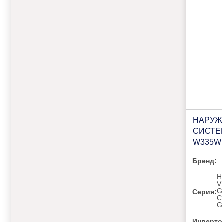
НАРУЖ
СИСТЕ
W335W
Бренд:
Н
V
G
Серия:
C
G
Инверто