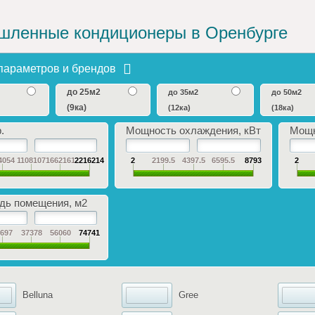
ленные кондиционеры в Оренбурге
параметров и брендов
до 25м2
до 35м2
до 50м2
(9ка)
(12ка)
(18ка)
.
Мощность охлаждения, кВт
Мощн
4054
1108107
1662161
2216214
2
2199.5
4397.5
6595.5
8793
2
ь помещения, м2
8697
37378
56060
74741
Belluna
Gree