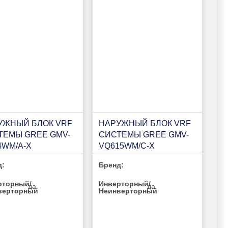
УЖНЫЙ БЛОК VRF
НАРУЖНЫЙ БЛОК VRF
ТЕМЫ GREE GMV-
СИСТЕМЫ GREE GMV-
4WM/A-X
VQ615WM/C-X
д:
Бренд:
рторный/
Инверторный/
да
да
верторный
Неинверторный