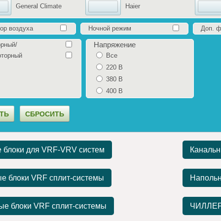
General Climate
Haier
ор воздуха
Ночной режим
Доп. 
Напряжение
рный/
рторный
Все
220 В
380 В
400 В
 блоки для VRF-VRV систем
Канальн
ые блоки VRF сплит-системы
Напольн
ые блоки VRF сплит-системы
ЧИЛЛЕ