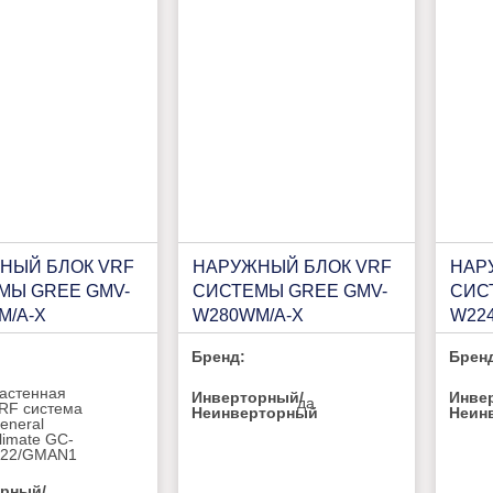
НЫЙ БЛОК VRF
НАРУЖНЫЙ БЛОК VRF
НАР
МЫ GREE GMV-
СИСТЕМЫ GREE GMV-
СИС
M/A-X
W280WM/A-X
W22
Бренд:
Брен
астенная
Инверторный/
Инве
да
RF система
Неинверторный
Неин
eneral
limate GC-
22/GMAN1
рный/