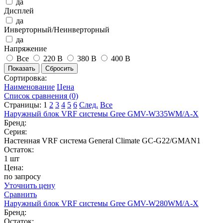
да
Дисплей
да
Инверторный/Неинверторный
да
Напряжение
Все
220 В
380 В
400 В
Сортировка:
Наименование
Цена
Список сравнения (0)
Страницы:
1
2
3
4
5
6
След.
Все
Наружный блок VRF системы Gree GMV-W335WM/A-X
Бренд:
Серия:
Настенная VRF система General Climate GC-G22/GMAN1
Остаток:
1 шт
Цена:
по запросу
Уточнить цену
Сравнить
Наружный блок VRF системы Gree GMV-W280WM/A-X
Бренд:
Остаток: