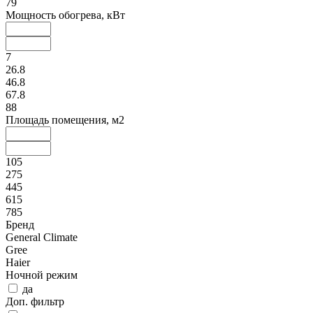
79
Мощность обогрева, кВт
7
26.8
46.8
67.8
88
Площадь помещения, м2
105
275
445
615
785
Бренд
General Climate
Gree
Haier
Ночной режим
да
Доп. фильтр