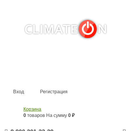
Кондиционеры и сплит-системы, газовые котлы,
тепловые завесы, водяные тепловентиляторы для
квартиры, дома, офиса с доставкой в Оренбург и по всей
России.
Climate for life
Вход
Регистрация
Корзина
0
товаров
На сумму
0 ₽