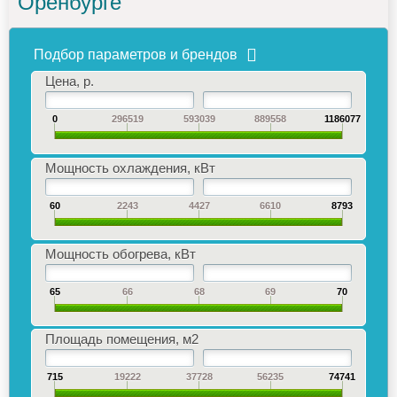
Оренбурге
Подбор параметров и брендов
Цена, р.
0
296519
593039
889558
1186077
Мощность охлаждения, кВт
60
2243
4427
6610
8793
Мощность обогрева, кВт
65
66
68
69
70
Площадь помещения, м2
715
19222
37728
56235
74741