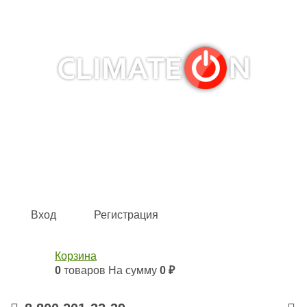
Кондиционеры и сплит-системы, газовые котлы,
тепловые завесы, водяные тепловентиляторы для
квартиры, дома, офиса с доставкой в Оренбург и по всей
России.
Climate for life
Вход
Регистрация
Корзина
0
товаров
На сумму
0 ₽